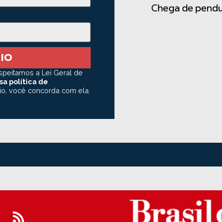
Chega de pendur
IO
peitamos a Lei Geral de
sa política de
io, você concorda com ela.