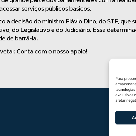
 de grande parte dos parlamentares com a realida
acessar serviços públicos básicos.
to a decisão do ministro Flávio Dino, do STF, que 
vo, do Legislativo e do Judiciário. Essa determin
e de barrá-la.
 vetar. Conta com o nosso apoio!
Para propor
armazenar e
tecnologias
exclusivos 
afetar nega
A