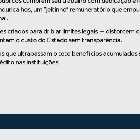
úblicos cumprem seu trabalho com dedicação e rec
nduricalhos, um “jeitinho” remuneratório que emp
al.
 criados para driblar limites legais — distorcem o 
ntam o custo do Estado sem transparência.
ios que ultrapassam o teto benefícios acumulados 
ito nas instituições