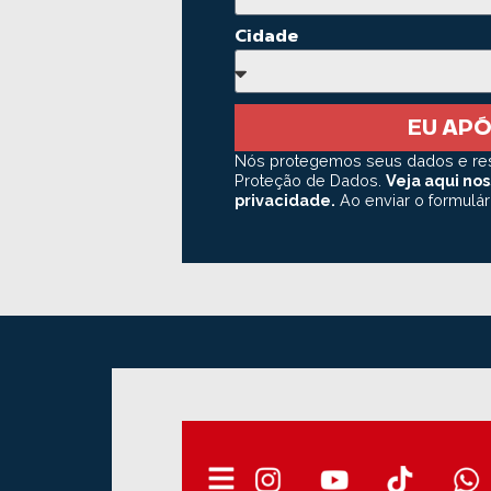
Cidade
EU APÓ
Nós protegemos seus dados e res
Proteção de Dados.
Veja aqui nos
privacidade.
Ao enviar o formulár