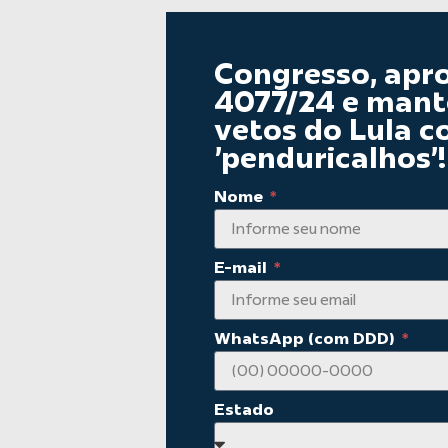
Congresso, apr
4077/24 e mant
vetos do Lula c
'penduricalhos'!
Nome
E-mail
WhatsApp (com DDD)
Estado