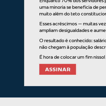
Enquanto 70% dos servidores p
uma minoria se beneficia de pe
muito além do teto constitucion
Esses acréscimos — muitas vezes
ampliam desigualdades e aume
O resultado é conhecido: salár
não chegam à população descréd
É hora de colocar um fim nisso!
ASSINAR