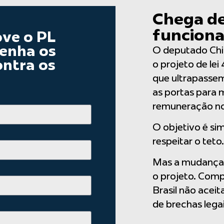
Chega de
funciona
ove o PL
enha os
O deputado Chi
ontra os
o projeto de le
que ultrapassem
as portas para 
remuneração no 
O objetivo é sim
respeitar o teto.
Mas a mudança 
o projeto. Comp
Brasil não aceit
de brechas legai